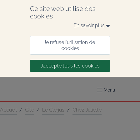
Ce site web utilise des 
cookies
En savoir plus 
Je refuse l’utilisation de 
cookies
J’accepte tous les cookies
Menu
Accueil
/
Gîte
/
Le Clerjus
/
Chez Juliette