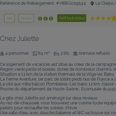
Référence de l’hébergement : # H88G029544
Le Clerjus
Tarif tout inclus
Gîte
Maison
Chez Juliette
4 personnes
84 m²
3 lits
Animaux refusés
Ce logement de vacances est situé au cœur de la campagne dans
Région verdoyante et boisée, dotée de nombreux chemins de b
Situation à 13 km de la station thermale de la Vôge les Bains.

La Ferme Aventure, 1er parc de loisirs pieds nus de France 
La cité aux mille balcon Plombières-Les bains 12 km, classé vi
Proche du département de Haute-Saône : Ecomusée du pays d
Le gîte chez Juliette est aménagé sur deux niveaux. 

Au rez-de-chaussée, vous trouverez une cuisine toute équipé
pellets pour réchauffer les soirées d'hiver.  

Une salle d'eau avec douche italienne et WC se trouve sur c