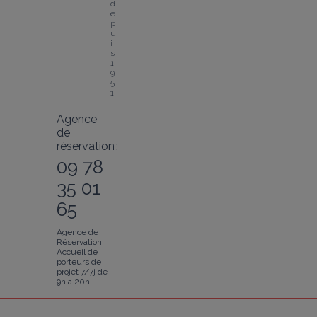
d
e
p
u
i
s 
1
9
5
1
Agence
de
réservation :
09 78
35 01
65
Agence de
Réservation
Accueil de
porteurs de
projet 7/7j de
9h à 20h