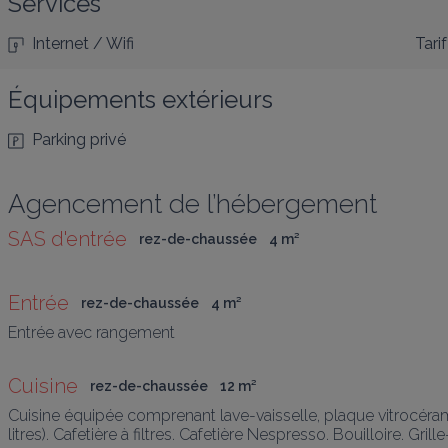
Services
Internet / Wifi
Tarif
Équipements extérieurs
Parking privé
Agencement de l’hébergement
SAS d'entrée
rez-de-chaussée
4
 m
²
Entrée
rez-de-chaussée
4
 m
²
Entrée avec rangement
Cuisine
rez-de-chaussée
12
 m
²
Cuisine équipée comprenant lave-vaisselle, plaque vitrocérami
litres). Cafetière à filtres. Cafetière Nespresso. Bouilloire. Grill