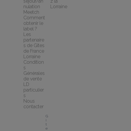
séjour/an
z la 
nulation 
Lorraine
Meetch
Comment 
obtenir le 
label ?
Les 
partenaire
s de Gîtes 
de France 
Lorraine
Condition
s 
Générales 
de vente 
LD 
particulier
s
Nous 
contacter
G
î
t
e