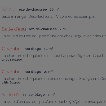
Séjour
rez-de-chaussée
20
 m
²
Salle à manger. Deux fauteuils. TV connectée écran plat
Salle d'eau
rez-de-chaussée
4
 m
²
La salle d'eau est équipée d'une douche 90/90 avec rideau,
Chambre
1er étage
14
 m
²
La chambre est équipée d'un couchage 140/190 cm. Couette et or
un lit 140x190
Chambre
1er étage
21
 m
²
La chambre est équipée de deux couchages 80/190 cm. Couette e
2 lits 80x190
Salle d'eau
1er étage
4
 m
²
La salle d'eau est équipé d'une douche 90/90 cm avec paroi