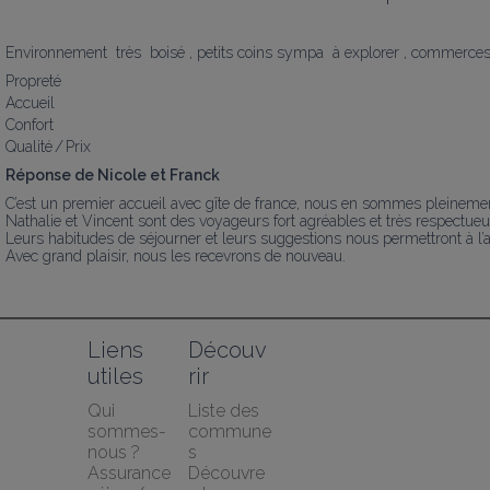
Environnement  très  boisé , petits coins sympa  à explorer , commerce
Propreté
Accueil
Confort
Qualité / Prix
Réponse de Nicole et Franck
C’est un premier accueil avec gîte de france, nous en sommes pleinement 
Nathalie et Vincent sont des voyageurs fort agréables et très respectueux
Leurs habitudes de séjourner et leurs suggestions nous permettront à l’ave
Avec grand plaisir, nous les recevrons de nouveau.
Liens 
Découv
utiles
rir
Qui 
Liste des 
sommes-
commune
nous ?
s
Assurance 
Découvre