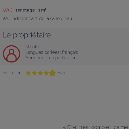
WC
1er étage
1
 m
²
WC indépendant de la salle d'eau
Le propriétaire
Nicole
Langues parlées :
français
Annonce d’un particulier
1 avis client
(5 / 5)
«
Gîte  très  complet  calme