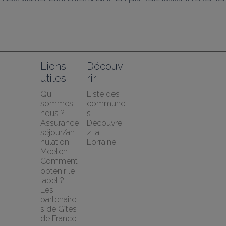
Liens 
Découv
utiles
rir
Qui 
Liste des 
sommes-
commune
nous ?
s
Assurance 
Découvre
séjour/an
z la 
nulation 
Lorraine
Meetch
Comment 
obtenir le 
label ?
Les 
partenaire
s de Gîtes 
de France 