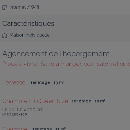
Internet / Wifi
Caractéristiques
Maison individuelle
Agencement de l’hébergement
Pièce à vivre : Salle à manger, coin salon et cui
Terrasse 
1er étage
19
 m
²
Chambre Lit Queen Size
1er étage
10
 m
²
Lit de 160 x 200 cm
un lit 160x200
Chambre 
1er étage
11
 m
²