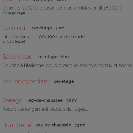
Deux lits 90/200 pouvant être assemblés en lit 180/200 
2 lits 90x190
Coin nuit 
1er étage
7
 m
²
Lit bébé ou un lit 90/190 sur demande 
un lit 90x190
Salle d'eau 
1er étage
6
 m
²
Douche à l'italienne, double vasque, sèche cheveux et sèche s
Wc indépendant 
1er étage
Garage 
rez-de-chaussée
38
 m
²
Possibilité rangement vélos, skis, luges...
Buanderie 
rez-de-chaussée
13
 m
²