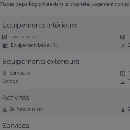
Places de parking privée dans la propriété. Logement non acc
Équipements intérieurs
Lave-vaisselle
L
Equipement bébé / lit
E
Équipements extérieurs
Barbecue
P
Garage
T
Activités
Ski fond
à 11 km
S
Services