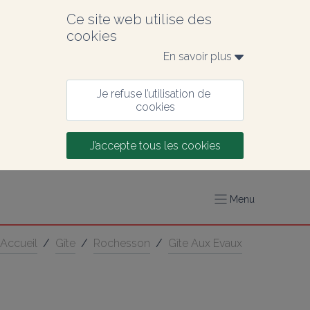
Ce site web utilise des 
cookies
En savoir plus 
Je refuse l’utilisation de 
cookies
J’accepte tous les cookies
Menu
Accueil
/
Gîte
/
Rochesson
/
Gîte Aux Evaux