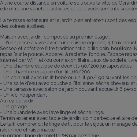
À une courte distance en voiture se trouve la ville de Gérar
elle offre une variété d'activités et de divertissements supplé
La terrasse extérieure et le jardin bien entretenu sont des esp
des soirées étoilées.
Maison avec jardin, composée au premier étage : 

- D'une pièce à vivre avec : une cuisine équipée, 4 feux induc
Senseo et cafetière filtre traditionnelle, grille pain, bouilloir
repas "sur le pouce". Appareil à raclette, fondue. Espace repa
Internet par WIFI et/ou connexion filaire. Jeux de société, liv
- Une chambre équipée de deux lits 90/200 juxtaposables

- Une chambre équipée d'un lit 160/200

- Un coin nuit avec un lit bébé ou un lit 90/190 suivant les bes
- Une salle d'eau avec douche à l'italienne, sèche cheveux et 
- Une terrasse avec salon de jardin pouvant accueillir 6 perso
- Un wc indépendant 

Au rez de jardin : 

- Un garage 

- Une buanderie avec lave linge et sèche linge. 

Terrain extérieur avec table de jardin, coin barbecue et aire de 
Le tarif comprend : le linge de lit pour le séjour, un ménage d
raisonnée et raisonnable.

En option : linge de toilette 5€ par personne. 
