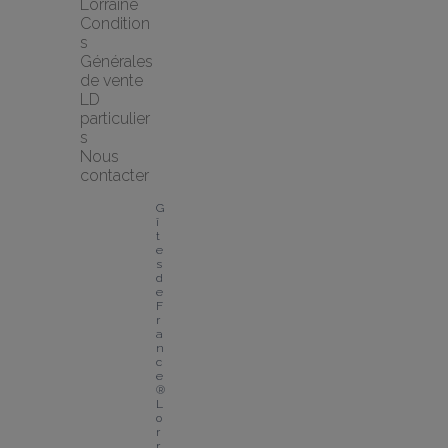
Lorraine
Condition
s 
Générales 
de vente 
LD 
particulier
s
Nous 
contacter
G
î
t
e
s 
d
e 
F
r
a
n
c
e
® 
L
o
r
r