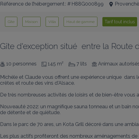
Référence de l’hébergement : # H88G000899
Provenchè
Tarif tout inclus
Gîte
Maison
Villa
Haut de gamme
Gîte d'exception situé  entre la Route
10 personnes
145 m²
7 lits
Animaux autorisé
Michèle et Claude vous offrent une expérience unique  dans le
crêtes et route des vins d'Alsace. 

De très nombreuses activités de loisirs et de bien-être vous a
Nouveauté 2022: un magnifique sauna tonneau et un bain nordiq
de détente et de quiétude.

Dans le parc de 70 ares, un Kota Grill décoré dans une ambi
Les plus actifs profiteront des nombreux aménagements de lois