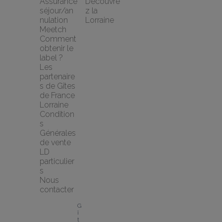
Assurance 
Découvre
séjour/an
z la 
nulation 
Lorraine
Meetch
Comment 
obtenir le 
label ?
Les 
partenaire
s de Gîtes 
de France 
Lorraine
Condition
s 
Générales 
de vente 
LD 
particulier
s
Nous 
contacter
G
î
t