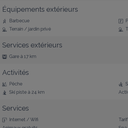
Équipements extérieurs
Barbecue
P
Terrain / jardin privé
T
Services extérieurs
Gare
à 17 km
Activités
Pêche
S
Ski piste
à 24 km
Acti
Services
Internet / Wifi
Tarif
Animaux gratuits
Spa 