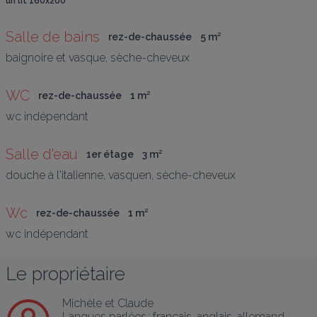
un lit 160x200
Salle de bains
rez-de-chaussée
5
 m
²
baignoire et vasque, sèche-cheveux
WC
rez-de-chaussée
1
 m
²
wc indépendant
Salle d'eau
1er étage
3
 m
²
douche à l'italienne, vasquen, sèche-cheveux
Wc
rez-de-chaussée
1
 m
²
wc indépendant
Le propriétaire
Michèle et Claude
Langues parlées :
français
, 
anglais
, 
allemand