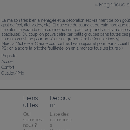
«
Magnifique s
La maison très bien aménagée et la décoration est vraiment de bon goût. Le
goal de foot, filet volley, etc). Et que dire du sauna et du bain nordique q
Le salon, la veranda et la cuisine ne sont pas très grands mais la disposit
spacieuse). Du coup, on pouvait être par petits groupes dans toutes ces
La maison est top pour un séjour en grande famille (nous étions 9). 

Merci à Michèle et Claude pour ce très beau séjour et pour leur accueil t
PS : on a adoré la brioche feuilletée, on en a racheté tous les jours ;-)
Propreté
Accueil
Confort
Qualité / Prix
Liens 
Découv
utiles
rir
Qui 
Liste des 
sommes-
commune
nous ?
s