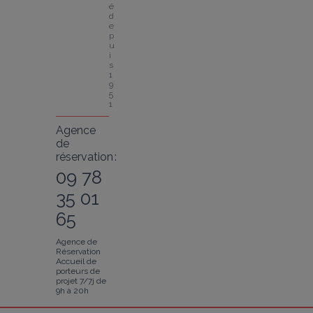
é 
d
e
p
u
i
s 
1
9
5
1
Agence
de
réservation :
09 78
35 01
65
Agence de
Réservation
Accueil de
porteurs de
projet 7/7j de
9h à 20h