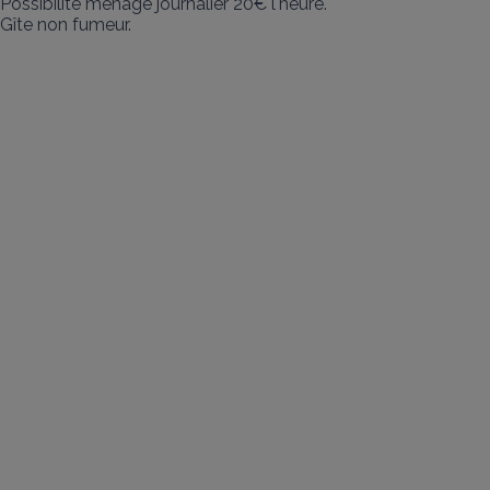
Possibilité ménage journalier 20€ l'heure. 

Gîte non fumeur.