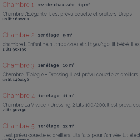
Chambre 1
rez-de-chaussée
14
 m
²
Chambre l'Elégante. Il est prévu couette et oreillers. Draps         f
un lit 160x200
Chambre 2
1er étage
9
 m
²
chambre L'Enfantine. 1 lit 100/200 et 1 lit 90/190, lit bébé. Il est 
2 lits 90x190
Chambre 3
1er étage
10
 m
²
Chambre l'Epiègle + Dressing. Il est prévu couette et oreillers. L
un lit 140x190
Chambre 4
1er étage
11
 m
²
Chambre La Vivace + Dressing. 2 Lits 100/200. Il est prévu couette
2 lits 90x190
Chambre 5
1er étage
13
 m
²
Il est prévu couette et oreillers. Lits faits pour l'arrivée. Lit é