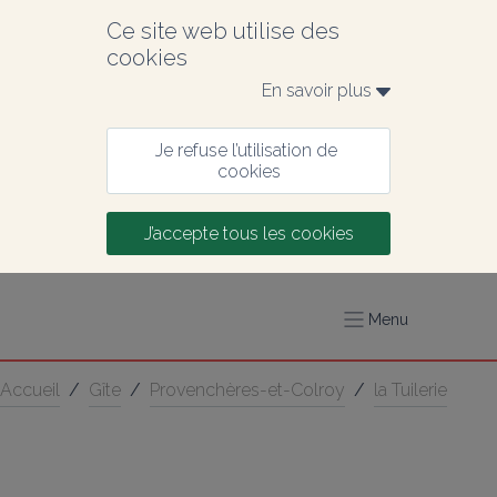
Ce site web utilise des 
cookies
En savoir plus 
Je refuse l’utilisation de 
cookies
J’accepte tous les cookies
Menu
Accueil
/
Gîte
/
Provenchères-et-Colroy
/
la Tuilerie