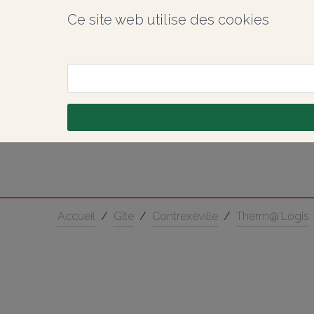
Ce site web utilise des cookies
Accueil
/
Gîte
/
Contrexéville
/
Therm@'Logis