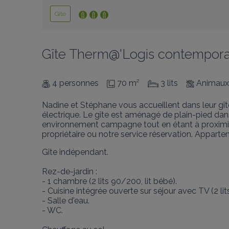
Gîte
Gîte Therm@'Logis contempora
4 personnes
70 m²
3 lits
Animaux
Nadine et Stéphane vous accueillent dans leur gî
électrique. Le gîte est aménagé de plain-pied da
environnement campagne tout en étant à proximité
propriétaire ou notre service réservation. Appa
Gîte indépendant. 

Rez-de-jardin : 

- 1 chambre (2 lits 90/200, lit bébé). 

- Cuisine intégrée ouverte sur séjour avec TV (2 lits
- Salle d'eau. 

- WC. 
