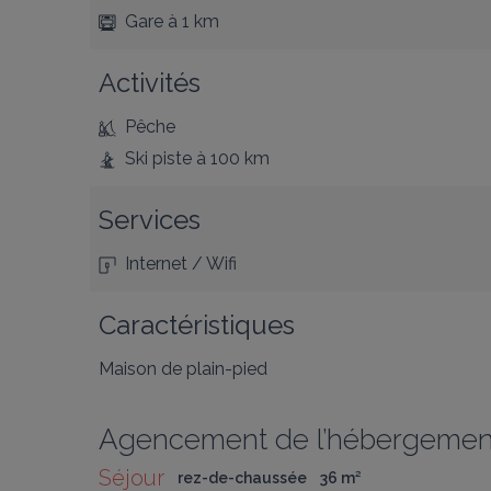
Gare
à 1 km
Activités
Pêche
Ski piste
à 100 km
Services
Internet / Wifi
Caractéristiques
Maison de plain-pied
Agencement de l’hébergemen
Séjour
rez-de-chaussée
36
 m
²