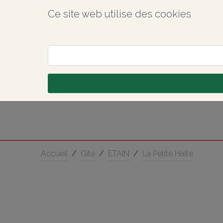
Ce site web utilise des cookies
Accueil
/
Gîte
/
ETAIN
/
La Petite Halte