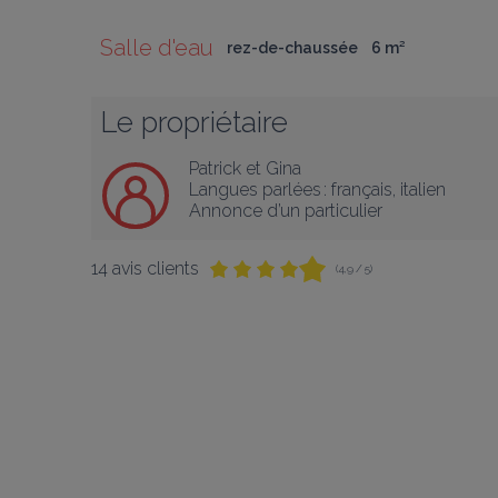
Salle d'eau
rez-de-chaussée
6
 m
²
Le propriétaire
Patrick et Gina
Langues parlées :
français
, 
italien
Annonce d’un particulier
14 avis clients
(4,9 / 5)