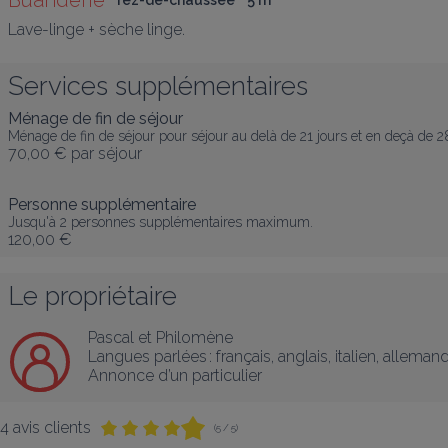
Buanderie
rez-de-chaussée
5
 m
²
Lave-linge + sèche linge.
Services supplémentaires
Ménage de fin de séjour
Ménage de fin de séjour pour séjour au delà de 21 jours et en deçà de 28
70,00 €
par séjour
Personne supplémentaire
Jusqu'à 2 personnes supplémentaires maximum.
120,00 €
Le propriétaire
Pascal et Philomène
Langues parlées :
français
, 
anglais
, 
italien
, 
alleman
Annonce d’un particulier
4 avis clients
(5 / 5)