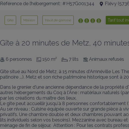
Référence de l’hébergement : # H57G001344
Flévy
(
573
Tarif tout i
Gîte
Maison
Haut de gamme
Gîte à 20 minutes de Metz, 40 minut
6 personnes
150 m²
7 lits
Animaux refusés
Gîte situé au Nord de Metz, à 15 minutes d'Amnéville Les Ther
patinoire ...). Metz et son riche patrimoine historique sont à 2
Dans le grenier d'une ancienne dépendance de la propriété d'
autres hébergements du Coq à l'Âne : matériaux naturels (par
par les créations du maître des lieux. 

Le gîte peut accueillir jusqu'à 8 personnes confortablemen
Au 1er niveau : Cuisine équipée ouverte sur grande pièce à v
privatifs. Une chambre double et deux chambres pouvant acc
lits individuels selon vos besoins). Mezzanine avec bureau et e
ménage de fin de séjour.  Attention : Pour les contrats profess