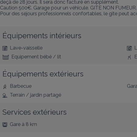
deçà de 28 jours. Il sera donc facturé en supplément.

Caution 500€. Garage pour un véhicule. GITE NON FUMEUR. 
Pour des séjours professionnels confortables, le gîte peut ac
Équipements intérieurs
Lave-vaisselle
L
Equipement bébé / lit
E
Équipements extérieurs
Barbecue
Gar
Terrain / jardin partagé
Services extérieurs
Gare
à 8 km