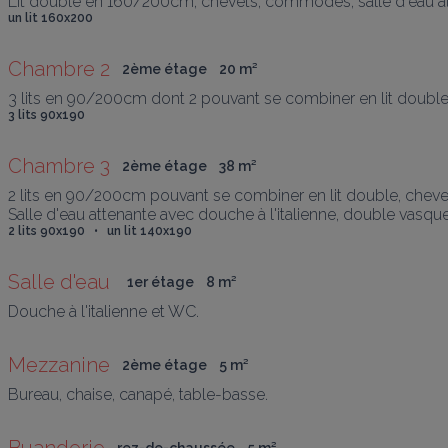
Lit double en 160/200cm, chevets, commodes, salle d'eau att
un lit 160x200
Chambre 2
2ème étage
20
 m
²
3 lits en 90/200cm dont 2 pouvant se combiner en lit doub
3 lits 90x190
Chambre 3
2ème étage
38
 m
²
2 lits en 90/200cm pouvant se combiner en lit double, cheve
Salle d'eau attenante avec douche à l'italienne, double vasqu
2 lits 90x190   •   un lit 140x190
Salle d'eau 
1er étage
8
 m
²
Douche à l'italienne et WC.
Mezzanine
2ème étage
5
 m
²
Bureau, chaise, canapé, table-basse.