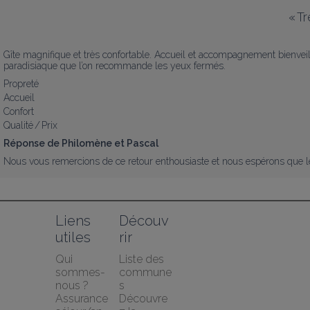
«
Tr
Gîte magnifique et très confortable. Accueil et accompagnement bienveillan
paradisiaque que l’on recommande les yeux fermés.
Propreté
Accueil
Confort
Qualité / Prix
Réponse de Philomène et Pascal
Nous vous remercions de ce retour enthousiaste et nous espérons que le 
Liens 
Découv
utiles
rir
Qui 
Liste des 
sommes-
commune
nous ?
s
Assurance 
Découvre