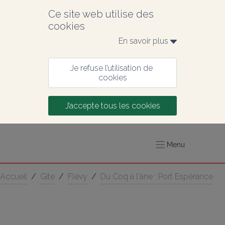
Ce site web utilise des 
cookies
En savoir plus 
Je refuse l’utilisation de 
cookies
J’accepte tous les cookies
Menu
Accueil
/
Gîte
/
Flévy
/
Du Coq à l'âne : Port Espérance