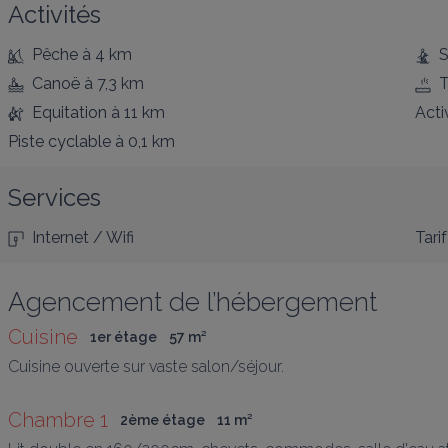
Activités
Pêche
à 4 km
S
Canoë
à 7,3 km
T
Equitation
à 11 km
Acti
Piste cyclable
à 0,1 km
Services
Internet / Wifi
Tarif
Agencement de l’hébergement
Cuisine
1er étage
57
 m
²
Cuisine ouverte sur vaste salon/séjour.
Chambre 1
2ème étage
11
 m
²