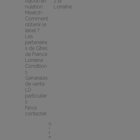
séjour/an
z la 
nulation 
Lorraine
Meetch
Comment 
obtenir le 
label ?
Les 
partenaire
s de Gîtes 
de France 
Lorraine
Condition
s 
Générales 
de vente 
LD 
particulier
s
Nous 
contacter
G
î
t
e