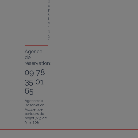
d
e
p
u
i
s 
1
9
5
1
Agence
de
réservation :
09 78
35 01
65
Agence de
Réservation
Accueil de
porteurs de
projet 7/7j de
9h à 20h