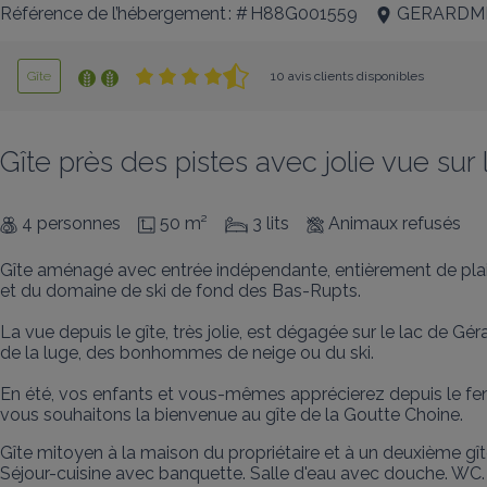
Référence de l’hébergement : # H88G001559
GERARDM
Gîte
10 avis clients disponibles
Gîte près des pistes avec jolie vue sur
4 personnes
50 m²
3 lits
Animaux refusés
Gîte aménagé avec entrée indépendante, entièrement de plain-p
et du domaine de ski de fond des Bas-Rupts. 

La vue depuis le gîte, très jolie, est dégagée sur le lac de Gé
de la luge, des bonhommes de neige ou du ski. 

En été, vos enfants et vous-mêmes apprécierez depuis le fenê
vous souhaitons la bienvenue au gîte de la Goutte Choine.
Gîte mitoyen à la maison du propriétaire et à un deuxième gîte
Séjour-cuisine avec banquette. Salle d'eau avec douche. WC. 