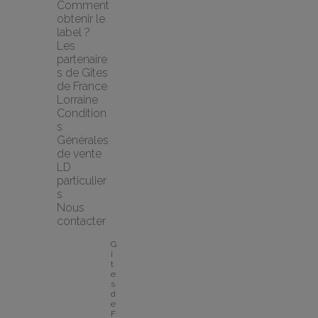
Comment 
obtenir le 
label ?
Les 
partenaire
s de Gîtes 
de France 
Lorraine
Condition
s 
Générales 
de vente 
LD 
particulier
s
Nous 
contacter
G
î
t
e
s 
d
e 
F