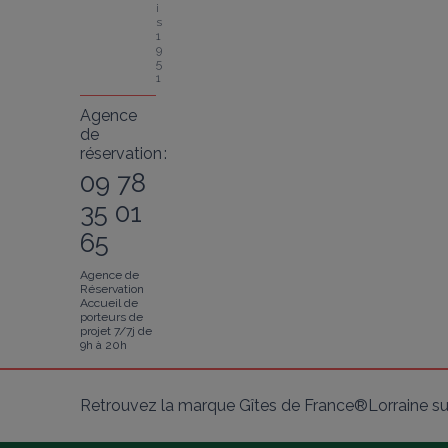
i
s 
1
9
5
1
Agence
de
réservation :
09 78
35 01
65
Agence de
Réservation
Accueil de
porteurs de
projet 7/7j de
9h à 20h
Retrouvez la marque Gîtes de France®Lorraine su