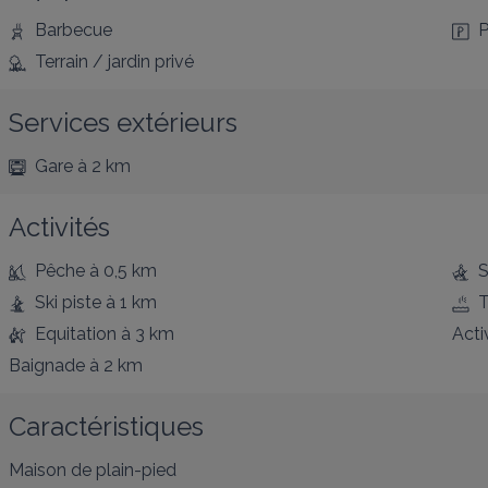
Barbecue
P
Terrain / jardin privé
Services extérieurs
Gare
à 2 km
Activités
Pêche
à 0,5 km
S
Ski piste
à 1 km
T
Equitation
à 3 km
Acti
Baignade
à 2 km
Caractéristiques
Maison de plain-pied