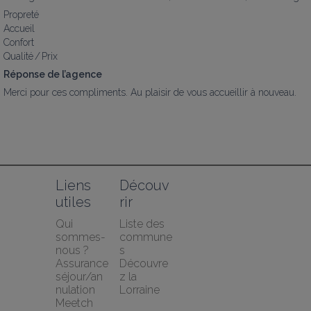
Propreté
Accueil
Confort
Qualité / Prix
Réponse de l’agence
Merci pour ces compliments. Au plaisir de vous accueillir à nouveau.
Liens 
Découv
utiles
rir
Qui 
Liste des 
sommes-
commune
nous ?
s
Assurance 
Découvre
séjour/an
z la 
nulation 
Lorraine
Meetch