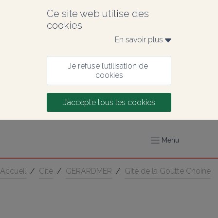
Ce site web utilise des 
cookies
En savoir plus 
Je refuse l’utilisation de 
cookies
J’accepte tous les cookies
Menu
Accueil
/
Gîte
/
GERARDMER
/
Gîte de la Goutte Choine