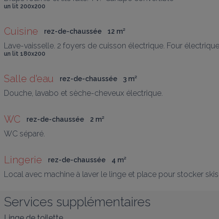
un lit 200x200
Cuisine
rez-de-chaussée
12
 m
²
Lave-vaisselle. 2 foyers de cuisson électrique. Four électrique.
un lit 180x200
Salle d'eau
rez-de-chaussée
3
 m
²
Douche, lavabo et sèche-cheveux électrique.
WC
rez-de-chaussée
2
 m
²
WC séparé.
Lingerie
rez-de-chaussée
4
 m
²
Local avec machine à laver le linge et place pour stocker skis
Services supplémentaires
Linge de toilette