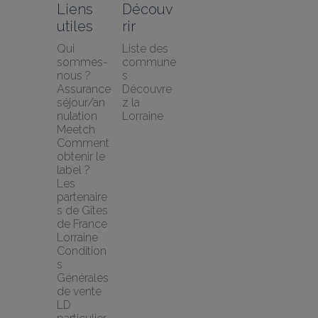
Liens 
Découv
utiles
rir
Qui 
Liste des 
sommes-
commune
nous ?
s
Assurance 
Découvre
séjour/an
z la 
nulation 
Lorraine
Meetch
Comment 
obtenir le 
label ?
Les 
partenaire
s de Gîtes 
de France 
Lorraine
Condition
s 
Générales 
de vente 
LD 