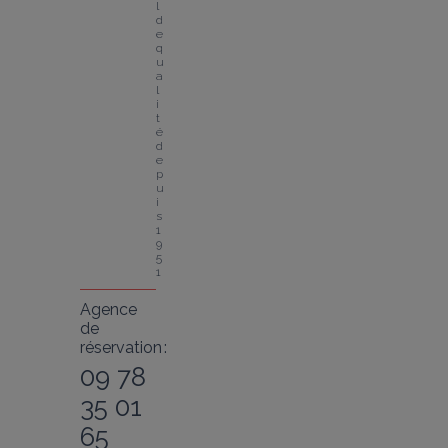
l 
d
e 
q
u
a
l
i
t
é 
d
e
p
u
i
s 
1
9
5
1
Agence
de
réservation :
09 78
35 01
65