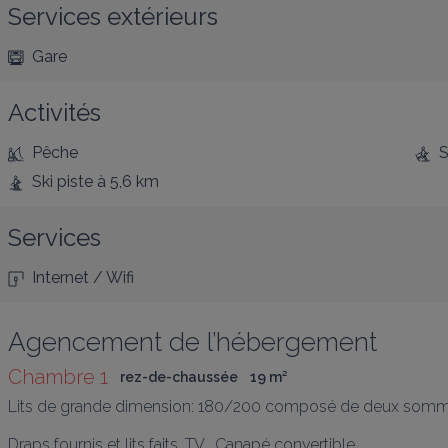
Services extérieurs
Gare
Activités
Pêche
S
Ski piste
à 5,6 km
Services
Internet / Wifi
Agencement de l’hébergement
Chambre 1
rez-de-chaussée
19
 m
²
Lits de grande dimension: 180/200 composé de deux sommi
Draps fournis et lits faits. TV.  Canapé convertible