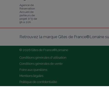
Agence de
Réservation
Accueil de
porteurs de
projet 7/7j de
9h à 20h
Retrouvez la marque Gîtes de France®Lorraine su
© 2026 Gîtes de France®Lorraine
Conditions générales d'utilisation
Conditions générales de vente
Foire aux questions
Mentions légales
Politique de confidentialité