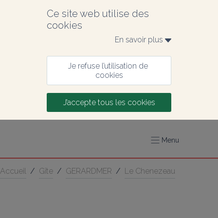
Ce site web utilise des 
cookies
En savoir plus 
Je refuse l’utilisation de 
cookies
J’accepte tous les cookies
Menu
Accueil
/
Gîte
/
GERARDMER
/
Le Chenezeau