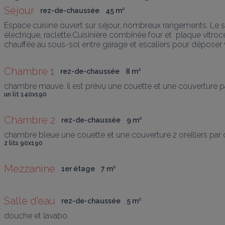
Séjour
rez-de-chaussée
45
 m
²
Espace cuisine ouvert sur séjour, nombreux rangements. Le sé
électrique, raclette.Cuisinière combinée four et  plaque vitr
chauffée au sous-sol entre garage et escaliers pour déposer vê
Chambre 1
rez-de-chaussée
8
 m
²
chambre mauve. il est prévu une couette et une couverture par 
un lit 140x190
Chambre 2
rez-de-chaussée
9
 m
²
chambre bleue une couette et une couverture 2 oreillers pa
2 lits 90x190
Mezzanine
1er étage
7
 m
²
Salle d'eau
rez-de-chaussée
5
 m
²
douche et lavabo.