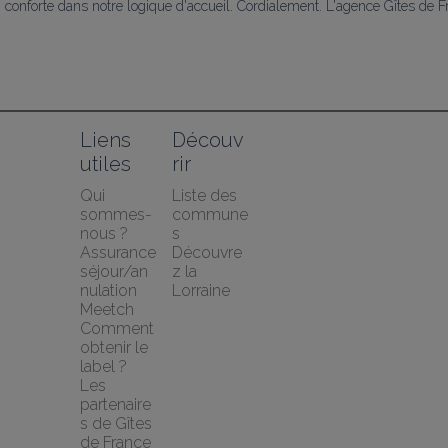
conforte dans notre logique d'accueil. Cordialement. L'agence Gîtes de 
Liens 
Découv
utiles
rir
Qui 
Liste des 
sommes-
commune
nous ?
s
Assurance 
Découvre
séjour/an
z la 
nulation 
Lorraine
Meetch
Comment 
obtenir le 
label ?
Les 
partenaire
s de Gîtes 
de France 