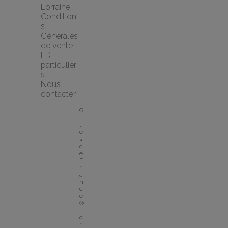
Lorraine
Condition
s 
Générales 
de vente 
LD 
particulier
s
Nous 
contacter
G
î
t
e
s 
d
e 
F
r
a
n
c
e
® 
L
o
r