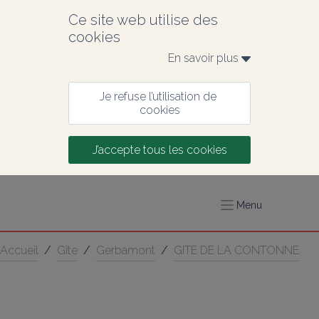
Ce site web utilise des 
cookies
En savoir plus 
Je refuse l’utilisation de 
cookies
J’accepte tous les cookies
Menu
Accueil
/
Gîte
/
Gerbamont
/
GITE DE LA CONTONNE