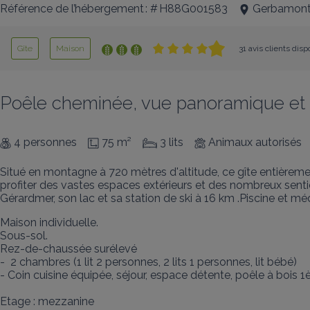
Référence de l’hébergement : # H88G001583
Gerbamon
Gîte
Maison
31 avis clients disp
Poêle cheminée, vue panoramique et 
4 personnes
75 m²
3 lits
Animaux autorisés
Situé en montagne à 720 mètres d'altitude, ce gîte entièreme
profiter des vastes espaces extérieurs et des nombreux senti
Gérardmer, son lac et sa station de ski à 16 km .Piscine et mé
Maison individuelle. 

Sous-sol.

Rez-de-chaussée surélevé

-  2 chambres (1 lit 2 personnes, 2 lits 1 personnes, lit bébé)  

- Coin cuisine équipée, séjour, espace détente, poêle à bois 1è
Etage : mezzanine
