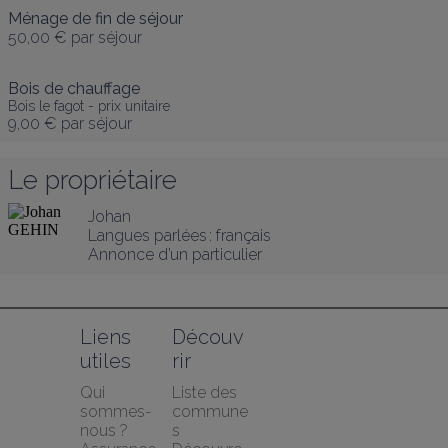
Ménage de fin de séjour
50,00 €
par séjour
Bois de chauffage
Bois le fagot - prix unitaire
9,00 €
par séjour
Le propriétaire
Johan
Langues parlées :
français
Annonce d’un particulier
Liens 
Découv
utiles
rir
Qui 
Liste des 
sommes-
commune
nous ?
s