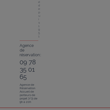
é 
d
e
p
u
i
s 
1
9
5
1
Agence
de
réservation :
09 78
35 01
65
Agence de
Réservation
Accueil de
porteurs de
projet 7/7j de
9h à 20h