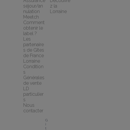
Assurance 
Découvre
séjour/an
z la 
nulation 
Lorraine
Meetch
Comment 
obtenir le 
label ?
Les 
partenaire
s de Gîtes 
de France 
Lorraine
Condition
s 
Générales 
de vente 
LD 
particulier
s
Nous 
contacter
G
î
t