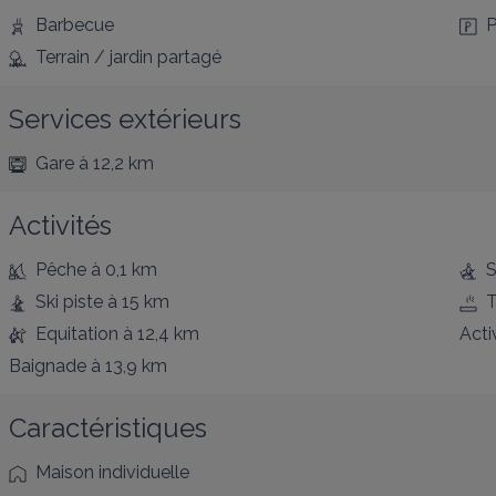
Barbecue
P
Terrain / jardin partagé
Services extérieurs
Gare
à 12,2 km
Activités
Pêche
à 0,1 km
S
Ski piste
à 15 km
T
Equitation
à 12,4 km
Acti
Baignade
à 13,9 km
Caractéristiques
Maison individuelle