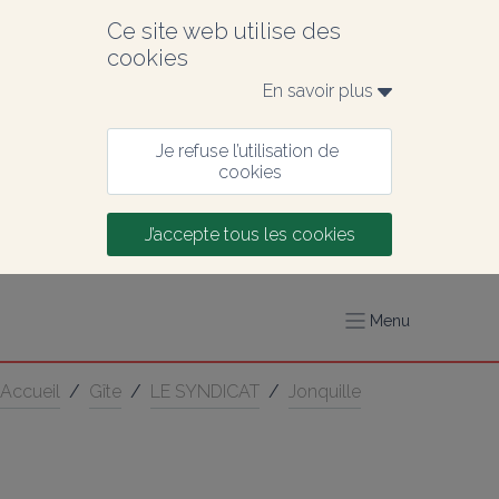
Ce site web utilise des 
cookies
En savoir plus 
Je refuse l’utilisation de 
cookies
J’accepte tous les cookies
Menu
Accueil
/
Gîte
/
LE SYNDICAT
/
Jonquille