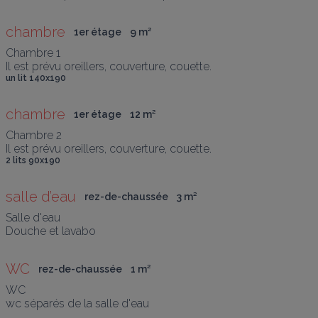
chambre
1er étage
9
 m
²
Chambre 1

Il est prévu oreillers, couverture, couette.
un lit 140x190
chambre
1er étage
12
 m
²
Chambre 2

Il est prévu oreillers, couverture, couette.
2 lits 90x190
salle d’eau
rez-de-chaussée
3
 m
²
Salle d'eau

Douche et lavabo
WC
rez-de-chaussée
1
 m
²
WC

wc séparés de la salle d'eau