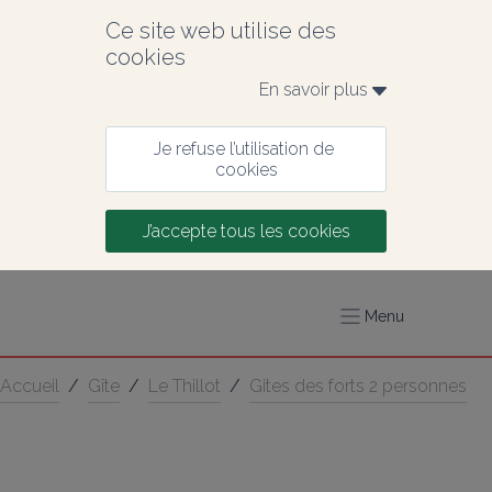
Ce site web utilise des 
cookies
En savoir plus 
Je refuse l’utilisation de 
cookies
J’accepte tous les cookies
Menu
Accueil
/
Gîte
/
Le Thillot
/
Gites des forts 2 personnes