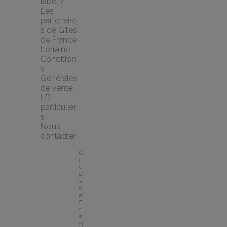
label ?
Les 
partenaire
s de Gîtes 
de France 
Lorraine
Condition
s 
Générales 
de vente 
LD 
particulier
s
Nous 
contacter
G
î
t
e
s 
d
e 
F
r
a
n