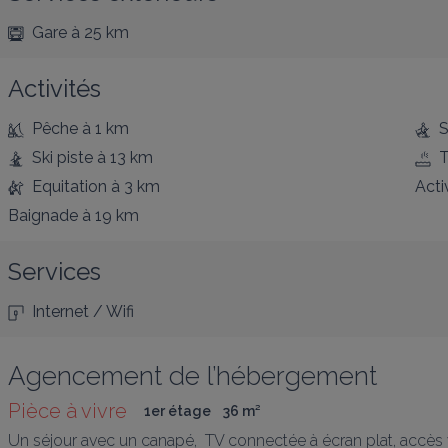
Gare
à 25 km
Activités
Pêche
à 1 km
S
Ski piste
à 13 km
T
Equitation
à 3 km
Acti
Baignade
à 19 km
Services
Internet / Wifi
Agencement de l’hébergement
Pièce à vivre 
1er étage
36
 m
²
Un séjour avec un canapé,  TV connectée à écran plat, accès w