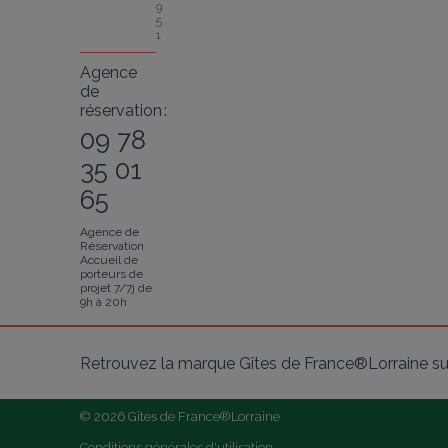
9
5
1
Agence
de
réservation :
09 78
35 01
65
Agence de
Réservation
Accueil de
porteurs de
projet 7/7j de
9h à 20h
Retrouvez la marque Gîtes de France®Lorraine su
© 2026 Gîtes de France®Lorraine
Conditions générales d'utilisation