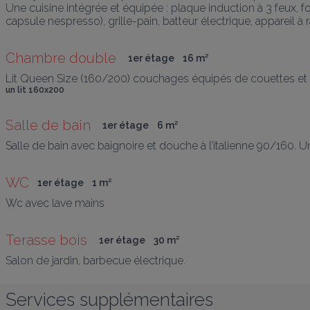
Une cuisine intégrée et équipée : plaque induction à 3 feux, fou
capsule nespresso), grille-pain, batteur électrique, appareil à r
Chambre double 
1er étage
16
 m
²
Lit Queen Size (160/200) couchages équipés de couettes et de 2
un lit 160x200
Salle de bain 
1er étage
6
 m
²
Salle de bain avec baignoire et douche à l’italienne 90/160. 
WC
1er étage
1
 m
²
Wc avec lave mains 
Terasse bois 
1er étage
30
 m
²
Salon de jardin, barbecue électrique. 
Services supplémentaires