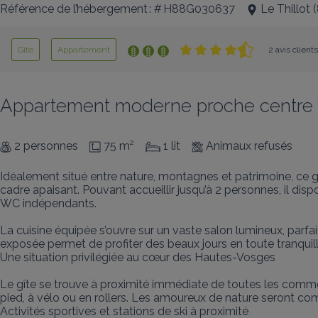
Référence de l’hébergement : # H88G030637
Le Thillot
(
Gîte
Appartement
2 avis client
Appartement moderne proche centre vil
2 personnes
75 m²
1 lit
Animaux refusés
Idéalement situé entre nature, montagnes et patrimoine, ce g
cadre apaisant. Pouvant accueillir jusqu’à 2 personnes, il dis
WC indépendants.

La cuisine équipée s’ouvre sur un vaste salon lumineux, parfai
exposée permet de profiter des beaux jours en toute tranquilli
Une situation privilégiée au cœur des Hautes-Vosges

Le gîte se trouve à proximité immédiate de toutes les commo
pied, à vélo ou en rollers. Les amoureux de nature seront com
Activités sportives et stations de ski à proximité
