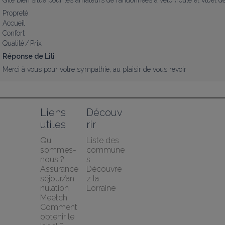
Gite bien situé pour les amateurs de randonnées à vélo (route et vtt)et 
Propreté
Accueil
Confort
Qualité / Prix
Réponse de Lili
Merci à vous pour votre sympathie, au plaisir de vous revoir
Liens 
Découv
utiles
rir
Qui 
Liste des 
sommes-
commune
nous ?
s
Assurance 
Découvre
séjour/an
z la 
nulation 
Lorraine
Meetch
Comment 
obtenir le 