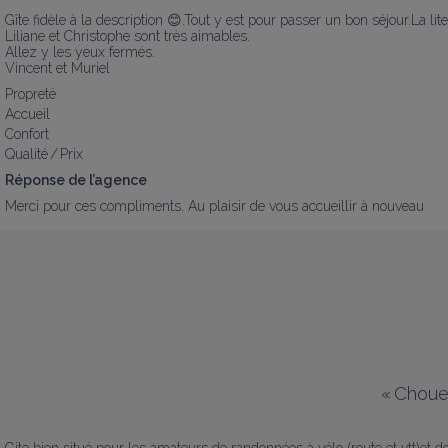
Gîte fidèle à la description 😊.Tout y est pour passer un bon séjour.La literi
Liliane et Christophe sont très aimables.

Allez y les yeux fermés.

Vincent et Muriel
Propreté
Accueil
Confort
Qualité / Prix
Réponse de l’agence
Merci pour ces compliments. Au plaisir de vous accueillir à nouveau
«
Chouet