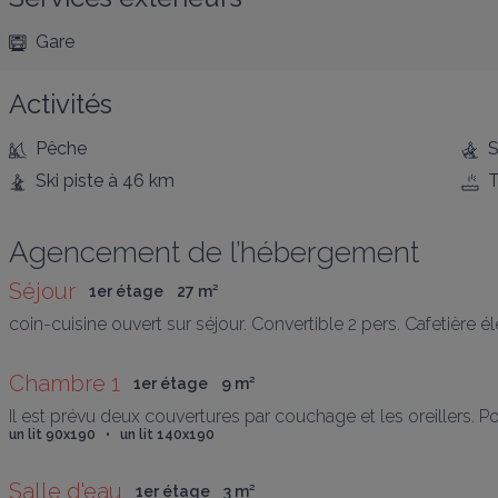
Gare
Activités
Pêche
S
Ski piste
à 46 km
T
Agencement de l’hébergement
Séjour
1er étage
27
 m
²
coin-cuisine ouvert sur séjour. Convertible 2 pers. Cafetière éle
Chambre 1
1er étage
9
 m
²
Il est prévu deux couvertures par couchage et les oreillers. Pou
un lit 90x190   •   un lit 140x190
Salle d'eau
1er étage
3
 m
²