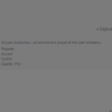
«
Séjou
Accueil chaleureux ; environnement propre et très bien entretenu
Propreté
Accueil
Confort
Qualité / Prix
«