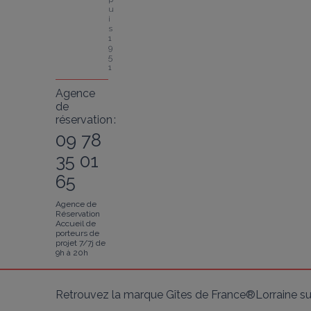
u
i
s 
1
9
5
1
Agence
de
réservation :
09 78
35 01
65
Agence de
Réservation
Accueil de
porteurs de
projet 7/7j de
9h à 20h
Retrouvez la marque Gîtes de France®Lorraine su