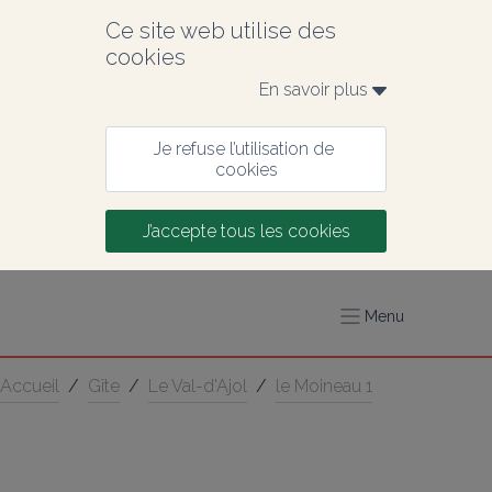
Ce site web utilise des 
cookies
En savoir plus 
Je refuse l’utilisation de 
cookies
J’accepte tous les cookies
Menu
Accueil
/
Gîte
/
Le Val-d'Ajol
/
le Moineau 1