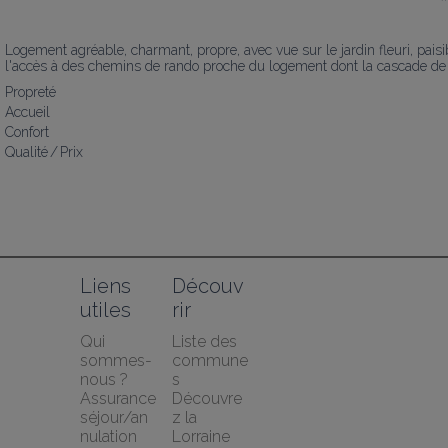
Logement agréable, charmant, propre, avec vue sur le jardin fleuri, paisi
l'accès à des chemins de rando proche du logement dont la cascade de Fa
Propreté
Accueil
Confort
Qualité / Prix
Liens 
Découv
utiles
rir
Qui 
Liste des 
sommes-
commune
nous ?
s
Assurance 
Découvre
séjour/an
z la 
nulation 
Lorraine