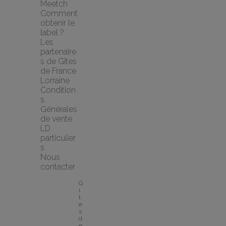
Meetch
Comment 
obtenir le 
label ?
Les 
partenaire
s de Gîtes 
de France 
Lorraine
Condition
s 
Générales 
de vente 
LD 
particulier
s
Nous 
contacter
G
î
t
e
s 
d
e 