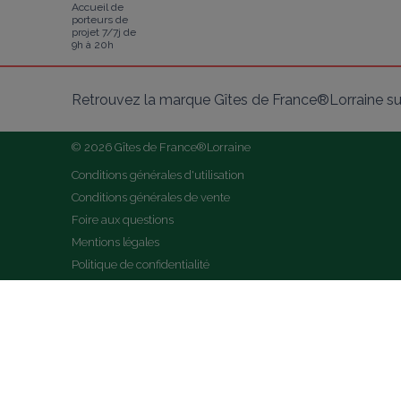
Accueil de
porteurs de
projet 7/7j de
9h à 20h
Retrouvez la marque Gîtes de France®Lorraine su
© 2026 Gîtes de France®Lorraine
Conditions générales d'utilisation
Conditions générales de vente
Foire aux questions
Mentions légales
Politique de confidentialité