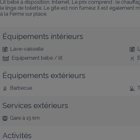
Lit bébé à disposition. Internet. Le prix comprend : le chauffag
le linge de toilette. Le gîte est non fumeur. Il est égalem
à la Ferme sur place.
Équipements intérieurs
Lave-vaisselle
L
Equipement bébé / lit
E
Équipements extérieurs
Barbecue
T
Services extérieurs
Gare
à 15 km
Activités