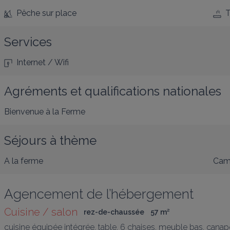
Pêche
sur place
T
Services
Internet / Wifi
Agréments et qualifications nationales
Bienvenue à la Ferme
Séjours à thème
A la ferme
Cam
Agencement de l’hébergement
Cuisine / salon
rez-de-chaussée
57
 m
²
cuisine équipée intégrée, table, 6 chaises, meuble bas, canapé