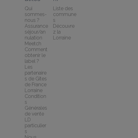
Qui 
Liste des 
sommes-
commune
nous ?
s
Assurance 
Découvre
séjour/an
z la 
nulation 
Lorraine
Meetch
Comment 
obtenir le 
label ?
Les 
partenaire
s de Gîtes 
de France 
Lorraine
Condition
s 
Générales 
de vente 
LD 
particulier
s
Nous 