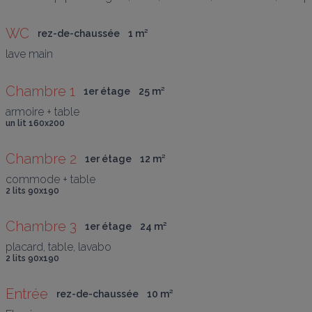
WC
rez-de-chaussée
1
 m
²
lave main
Chambre 1
1er étage
25
 m
²
armoire + table
un lit 160x200
Chambre 2
1er étage
12
 m
²
commode + table
2 lits 90x190
Chambre 3
1er étage
24
 m
²
placard, table, lavabo
2 lits 90x190
Entrée
rez-de-chaussée
10
 m
²