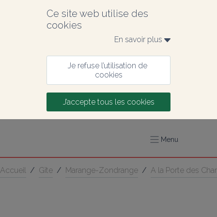
Ce site web utilise des 
cookies
En savoir plus 
Je refuse l’utilisation de 
cookies
J’accepte tous les cookies
Menu
Accueil
/
Gîte
/
Marange-Zondrange
/
A la Porte des Ch