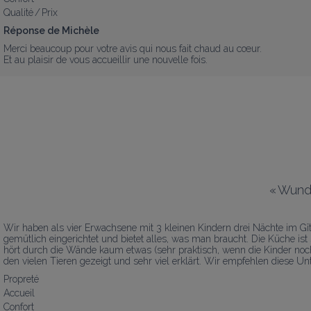
Qualité / Prix
Réponse de Michèle
Merci beaucoup pour votre avis qui nous fait chaud au cœur. 

Et au plaisir de vous accueillir une nouvelle fois.
«
Wunde
Wir haben als vier Erwachsene mit 3 kleinen Kindern drei Nächte im Gît
gemütlich eingerichtet und bietet alles, was man braucht. Die Küche i
hört durch die Wände kaum etwas (sehr praktisch, wenn die Kinder noch
den vielen Tieren gezeigt und sehr viel erklärt. Wir empfehlen diese 
Propreté
Accueil
Confort