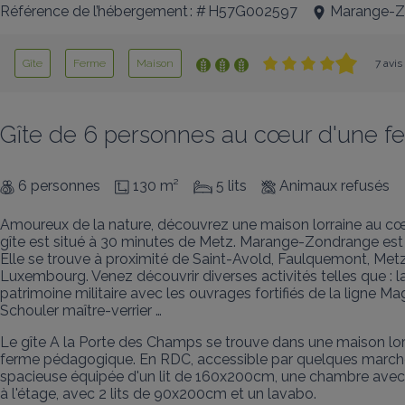
Référence de l’hébergement : # H57G002597
Marange-Z
Gîte
Ferme
Maison
7 avis
Gîte de 6 personnes au cœur d'une 
6 personnes
130 m²
5 lits
Animaux refusés
Amoureux de la nature, découvrez une maison lorraine au cœ
gîte est situé à 30 minutes de Metz. Marange-Zondrange est 
Elle se trouve à proximité de Saint-Avold, Faulquemont, Met
Luxembourg. Venez découvrir diverses activités telles que : l
patrimoine militaire avec les ouvrages fortifiés de la ligne Magi
Schouler maître-verrier …
Le gîte A la Porte des Champs se trouve dans une maison lor
ferme pédagogique. En RDC, accessible par quelques marches 
spacieuse équipée d'un lit de 160x200cm, une chambre avec 2
à l'étage, avec 2 lits de 90x200cm et un lavabo.
