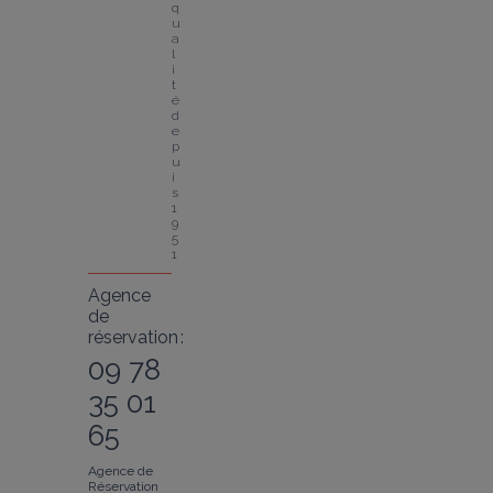
q
u
a
l
i
t
é 
d
e
p
u
i
s 
1
9
5
1
Agence
de
réservation :
09 78
35 01
65
Agence de
Réservation