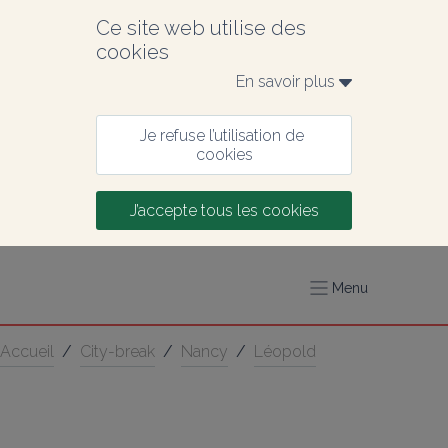
Ce site web utilise des 
cookies
En savoir plus 
Je refuse l’utilisation de 
cookies
J’accepte tous les cookies
Menu
Accueil
/
City-break
/
Nancy
/
Léopold