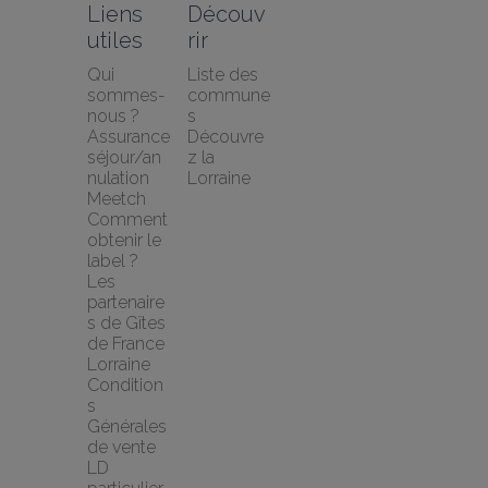
Liens 
Découv
utiles
rir
Qui 
Liste des 
sommes-
commune
nous ?
s
Assurance 
Découvre
séjour/an
z la 
nulation 
Lorraine
Meetch
Comment 
obtenir le 
label ?
Les 
partenaire
s de Gîtes 
de France 
Lorraine
Condition
s 
Générales 
de vente 
LD 