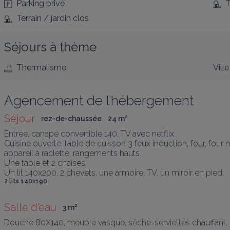
Parking privé
T
Terrain / jardin clos
Séjours à thème
Thermalisme
Ville
Agencement de l’hébergement
Séjour
rez-de-chaussée
24
 m
²
Entrée, canapé convertible 140, TV avec netflix.

Cuisine ouverte, table de cuisson 3 feux induction, four, four mi
appareil à raclette, rangements hauts.

Une table et 2 chaises.

Un lit 140x200, 2 chevets, une armoire, TV, un miroir en pied. 
2 lits 140x190
Salle d'eau
3
 m
²
Douche 80X140, meuble vasque, sèche-serviettes chauffant