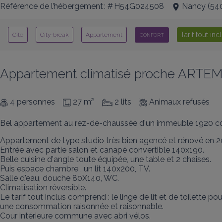
Référence de l’hébergement : # H54G024508
Nancy
(
54
Tarif tout inc
Gîte
City-break
Appartement
CONFORT
Appartement climatisé proche ARTEM
4 personnes
27 m²
2 lits
Animaux refusés
Bel appartement au rez-de-chaussée d'un immeuble 1920 co
Appartement de type studio très bien agencé et rénové en 20
Entrée avec partie salon et canapé convertible 140x190.

Belle cuisine d'angle toute équipée, une table et 2 chaises. 

Puis espace chambre , un lit 140x200, TV.

Salle d'eau, douche 80X140, WC.

Climatisation réversible.

Le tarif tout inclus comprend : le linge de lit et de toilette po
une consommation raisonnée et raisonnable.

Cour intérieure commune avec abri vélos.
