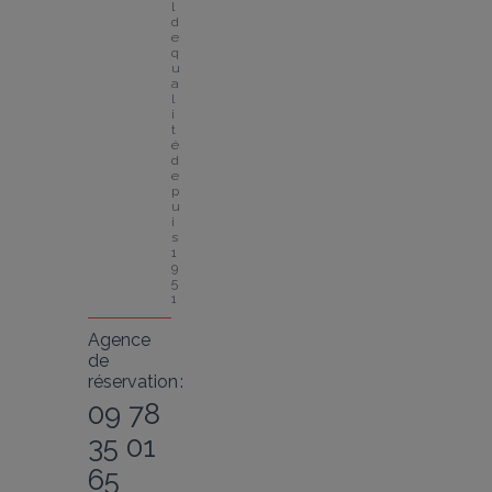
l 
d
e 
q
u
a
l
i
t
é 
d
e
p
u
i
s 
1
9
5
1
Agence
de
réservation :
09 78
35 01
65