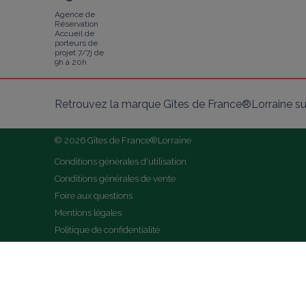
Agence de
Réservation
Accueil de
porteurs de
projet 7/7j de
9h à 20h
Retrouvez la marque Gîtes de France®Lorraine su
© 2026 Gîtes de France®Lorraine
Conditions générales d'utilisation
Conditions générales de vente
Foire aux questions
Mentions légales
Politique de confidentialité