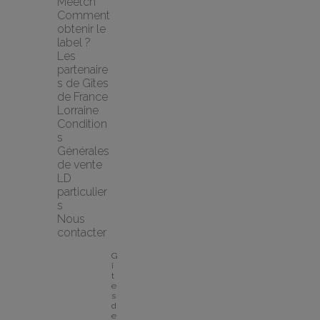
Meetch
Comment 
obtenir le 
label ?
Les 
partenaire
s de Gîtes 
de France 
Lorraine
Condition
s 
Générales 
de vente 
LD 
particulier
s
Nous 
contacter
G
î
t
e
s 
d
e 