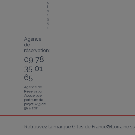
u
i
s 
1
9
5
1
Agence
de
réservation :
09 78
35 01
65
Agence de
Réservation
Accueil de
porteurs de
projet 7/7j de
9h à 20h
Retrouvez la marque Gîtes de France®Lorraine su