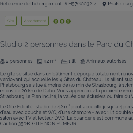
Référence de l’hébergement : # H57G003214
Phalsbourg
Gîte
Appartement
Studio 2 personnes dans le Parc du Ch
2 personnes
42 m²
1 lit
Animaux autorisés
Le gîte se situe dans un bâtiment d'époque totalement rénové,
verdoyant qui accueille les 4 Gîtes du Château . Ils allient subt
Phalsbourg se situe à moins de 50 min de Strasbourg, à 17k
moins de 20 km de Dabo. Vous apprécierez la proximité imméd
Strasbourg, le Plan Incliné, la vallée des éclusiers ou faire du
Le Gîte Félicité , studio de 42 m² peut accueillir jusqu'à 4 pe
d'eau avec douche et WC, d'une chambre - avec 1 lit double e
salon avec TV et lecteur DVD. La buanderie est commune aux a
Caution 350€. GITE NON FUMEUR.