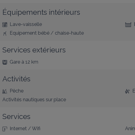
Équipements intérieurs
Lave-vaisselle
Equipement bébé / chaise-haute
Services extérieurs
Gare
à 12 km
Activités
Pêche
E
Activités nautiques
sur place
Services
Internet / Wifi
Anim