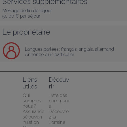
Services supplémentaires
Ménage de fin de séjour
50,00 €
par séjour
Le propriétaire
.
Langues parlées :
français
, 
anglais
, 
allemand
Annonce d’un particulier
Liens 
Découv
utiles
rir
Qui 
Liste des 
sommes-
commune
nous ?
s
Assurance 
Découvre
séjour/an
z la 
nulation 
Lorraine