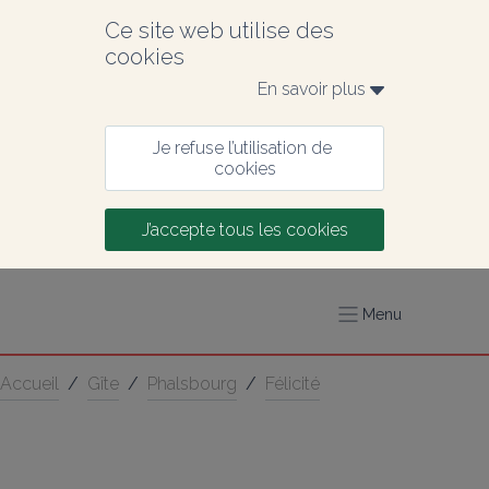
Ce site web utilise des 
cookies
En savoir plus 
Je refuse l’utilisation de 
cookies
J’accepte tous les cookies
Menu
Accueil
/
Gîte
/
Phalsbourg
/
Félicité