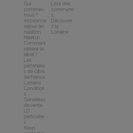
Qui 
Liste des 
sommes-
commune
nous ?
s
Assurance 
Découvre
séjour/an
z la 
nulation 
Lorraine
Meetch
Comment 
obtenir le 
label ?
Les 
partenaire
s de Gîtes 
de France 
Lorraine
Condition
s 
Générales 
de vente 
LD 
particulier
s
Nous 