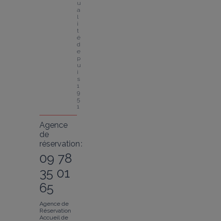
u
a
l
i
t
é 
d
e
p
u
i
s 
1
9
5
1
Agence
de
réservation :
09 78
35 01
65
Agence de
Réservation
Accueil de