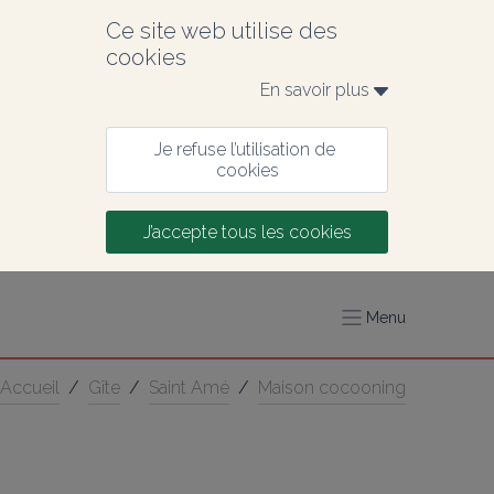
Ce site web utilise des 
cookies
En savoir plus 
Je refuse l’utilisation de 
cookies
J’accepte tous les cookies
Menu
Accueil
/
Gîte
/
Saint Amé
/
Maison cocooning