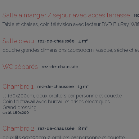
Salle à manger / séjour avec accès terrasse
re
Table et chaises, coin télévision avec lecteur DVD BluRay, Wifi
Salle d'eau
rez-de-chaussée
4
 m
²
douche grandes dimensions 140x100cm, vasque, sèche cheve
WC séparés
rez-de-chaussée
Chambre 1
rez-de-chaussée
13
 m
²
lit 160x200cm, deux oreillers par personne et couette. 

Coin télétravail avec bureau et prises électriques. 

Grand dressing. 
un lit 160x200
Chambre 2
rez-de-chaussée
8
 m
²
deux lits 90x190cm, 2 oreillers par personne et couette. 
