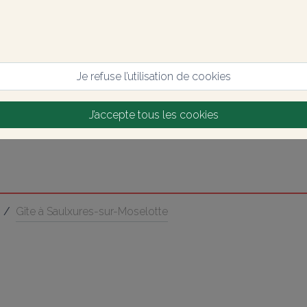
Je refuse l’utilisation de cookies
J’accepte tous les cookies
/
Gîte à Saulxures-sur-Moselotte