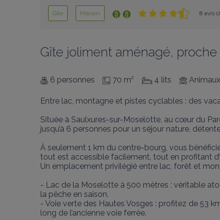
Gîte
Maison
8 avis c
Gîte joliment aménagé, proche
6 personnes
70 m²
4 lits
Animaux
Entre lac, montagne et pistes cyclables : des va
Située à Saulxures-sur-Moselotte, au cœur du Parc
jusqu’à 6 personnes pour un séjour nature, détente 
À seulement 1 km du centre-bourg, vous bénéfici
tout est accessible facilement, tout en profitant 
Un emplacement privilégié entre lac, forêt et mon
- Lac de la Moselotte à 500 mètres : véritable ato
la pêche en saison.

- Voie verte des Hautes Vosges : profitez de 53 km 
long de l’ancienne voie ferrée.
