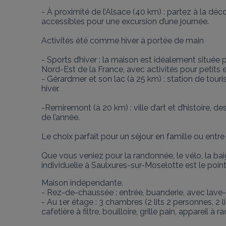
- À proximité de l’Alsace (40 km) : partez à la dé
accessibles pour une excursion d’une journée.

Activités été comme hiver à portée de main

- Sports d’hiver : la maison est idéalement située
Nord-Est de la France, avec activités pour petits e
- Gérardmer et son lac (à 25 km) : station de tou
hiver.

-Remiremont (à 20 km) : ville d’art et d’histoire
de l’année.

Le choix parfait pour un séjour en famille ou entr
Que vous veniez pour la randonnée, le vélo, la bai
individuelle à Saulxures-sur-Moselotte est le poin
Maison indépendante. 

- Rez-de-chaussée : entrée, buanderie, avec lave-li
- Au 1er étage : 3 chambres (2 lits 2 personnes, 2 li
cafetière à filtre, bouilloire, grille pain, appareil