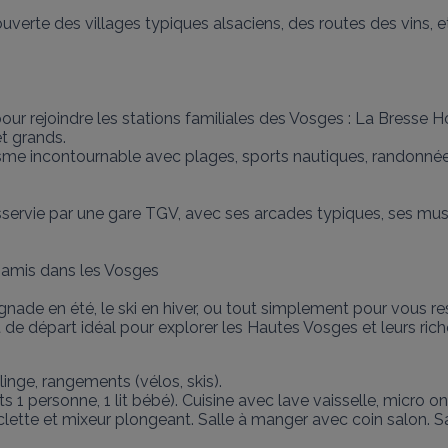
couverte des villages typiques alsaciens, des routes des vins,
 pour rejoindre les stations familiales des Vosges : La Bresse
t grands.

risme incontournable avec plages, sports nautiques, randonnée
, desservie par une gare TGV, avec ses arcades typiques, ses
e amis dans les Vosges

gnade en été, le ski en hiver, ou tout simplement pour vous r
t de départ idéal pour explorer les Hautes Vosges et leurs rich
nge, rangements (vélos, skis). 

ts 1 personne, 1 lit bébé). Cuisine avec lave vaisselle, micro on
 à raclette et mixeur plongeant. Salle à manger avec coin salon. S