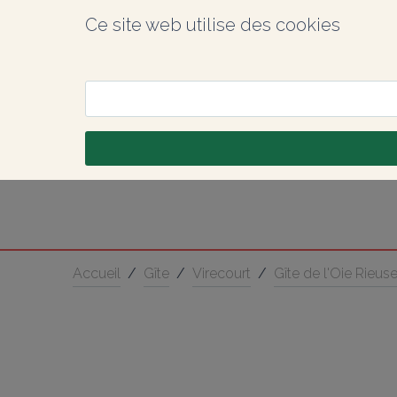
Ce site web utilise des cookies
Accueil
/
Gîte
/
Virecourt
/
Gîte de l'Oie Rieus