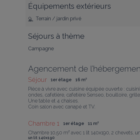
Équipements extérieurs
Terrain / jardin privé
Séjours à thème
Campagne
Agencement de l’hébergemen
Séjour
1er étage
16
 m
²
Pièce à vivre avec cuisine équipée ouverte : cuisi
ondes, cafetière, cafetière Senseo, bouilloire, grill
Une table et 4 chaises.

Coin salon avec canapé et TV.
Chambre 1
1er étage
11
 m
²
Chambre 10,50 m² avec 1 lit 140x190, 2 chevets, u
un lit 140x190