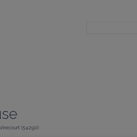
use
Virecourt
(
54290
)