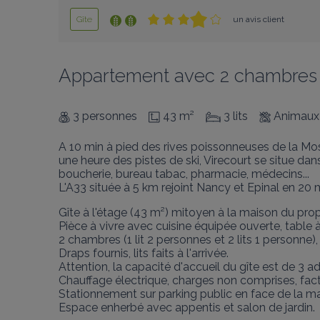
Gîte
un avis client
Appartement avec 2 chambres 
3 personnes
43 m²
3 lits
Animaux
A 10 min à pied des rives poissonneuses de la Mose
une heure des pistes de ski, Virecourt se situe 
boucherie, bureau tabac, pharmacie, médecins...

L'A33 située à 5 km rejoint Nancy et Epinal en 20 
Gîte à l'étage (43 m²) mitoyen à la maison du propri
Pièce à vivre avec cuisine équipée ouverte, table 
2 chambres (1 lit 2 personnes et 2 lits 1 personne), 
Draps fournis, lits faits à l'arrivée.

Attention, la capacité d'accueil du gîte est de 3 ad
Chauffage électrique, charges non comprises, factu
Stationnement sur parking public en face de la ma
Espace enherbé avec appentis et salon de jardin.