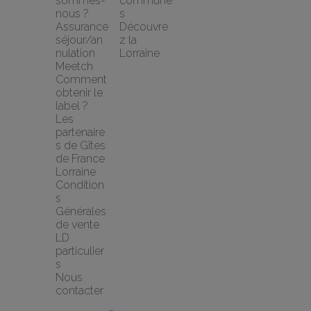
sommes-
commune
nous ?
s
Assurance 
Découvre
séjour/an
z la 
nulation 
Lorraine
Meetch
Comment 
obtenir le 
label ?
Les 
partenaire
s de Gîtes 
de France 
Lorraine
Condition
s 
Générales 
de vente 
LD 
particulier
s
Nous 
contacter