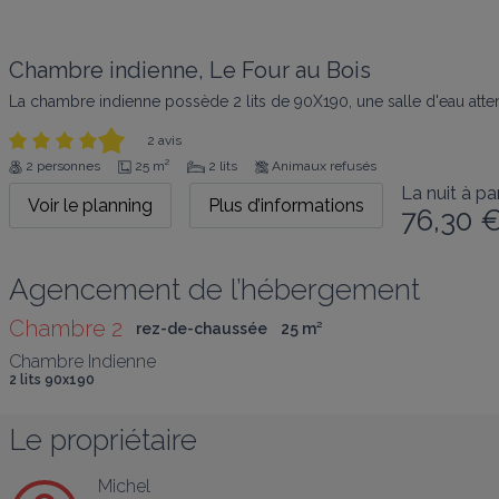
Chambre indienne, Le Four au Bois
La chambre indienne possède 2 lits de 90X190, une salle d'eau atten
2 avis
2 personnes
25 m²
2 lits
Animaux refusés
La nuit à par
Voir le planning
Plus d’informations
76,30 
Agencement de l’hébergement
Chambre 2
rez-de-chaussée
25
 m
²
Chambre Indienne
2 lits 90x190
Le propriétaire
Michel