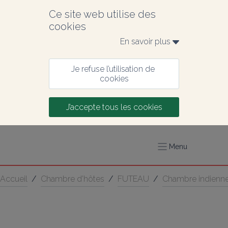
Ce site web utilise des 
cookies
En savoir plus 
Je refuse l’utilisation de 
cookies
J’accepte tous les cookies
Menu
Accueil
/
Chambre d’hôtes
/
FUTEAU
/
Chambre indienne,