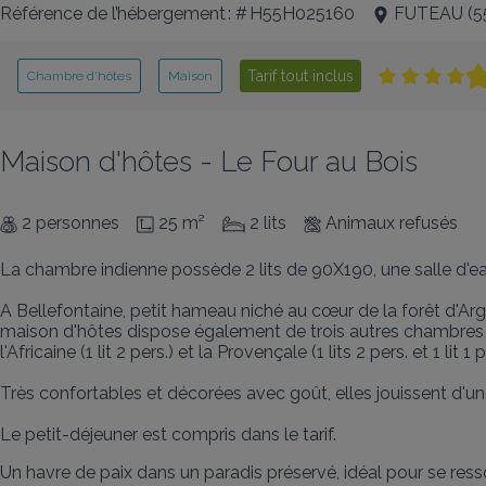
Référence de l’hébergement : # H55H025160
FUTEAU
(
5
Tarif tout inclus
Chambre d’hôtes
Maison
Maison d'hôtes - Le Four au Bois
2 personnes
25 m²
2 lits
Animaux refusés
La chambre indienne possède 2 lits de 90X190, une salle d'eau
A Bellefontaine, petit hameau niché au cœur de la forêt d'Arg
maison d'hôtes dispose également de trois autres chambres don
l'Africaine (1 lit 2 pers.) et la Provençale (1 lits 2 pers. et 1 lit 1 pe
Très confortables et décorées avec goût, elles jouissent d'une 
Le petit-déjeuner est compris dans le tarif.
Un havre de paix dans un paradis préservé, idéal pour se ress