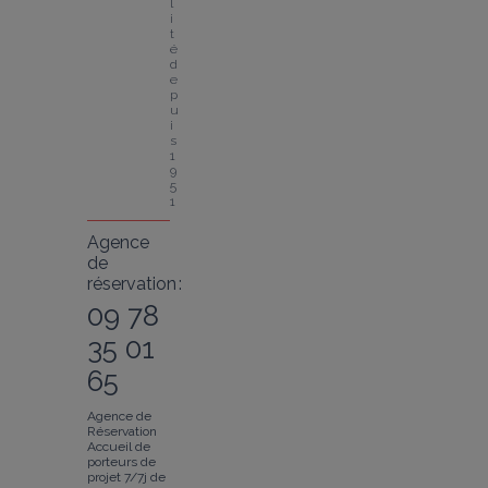
l
i
t
é 
d
e
p
u
i
s 
1
9
5
1
Agence
de
réservation :
09 78
35 01
65
Agence de
Réservation
Accueil de
porteurs de
projet 7/7j de