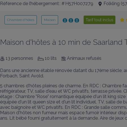
Référence de l’hébergement : # H57H007279
Folkling
(
5
Tarif tout inclus
Chambre d’hôtes
Maison
Maison d'hôtes à 10 min de Saarland 
13 personnes
10 lits
Animaux refusés
Dans une ancienne étable rénovée datant du 17ème siècle, au s
Forbach, Saint Avold.
5 chambres d'hôtes pleines de charme. En RDC : Chambre familia
réfrigérateur, TV, salle d'eau et WC privatifs, terrasse privée.
étage : Chambre "Rose" romantique équipée d'un lit king size e
équipée d'un lit queen size et d'un lit individuel, TV, salle d
avec baignoire et WC privatifs. En RDC : Grande salle commu
Maison d'hôtes non fumeur mais espace fumoir intérieur disponi
ans. Lit bébé fourni gratuitement à la demande. Aire de jeu