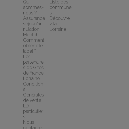
Qui 
Liste des 
sommes-
commune
nous ?
s
Assurance 
Découvre
séjour/an
z la 
nulation 
Lorraine
Meetch
Comment 
obtenir le 
label ?
Les 
partenaire
s de Gîtes 
de France 
Lorraine
Condition
s 
Générales 
de vente 
LD 
particulier
s
Nous 
contacter