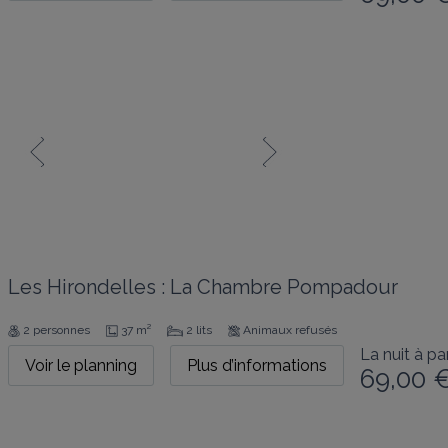
Les Hirondelles : La Chambre Pompadour
2 personnes
37 m²
2 lits
Animaux refusés
La nuit à par
Voir le planning
Plus d’informations
69,00 