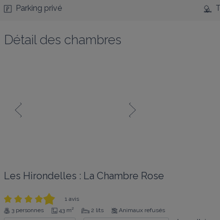
Parking privé
T
Détail des chambres
Les Hirondelles : La Chambre Rose
1 avis
3 personnes
43 m²
2 lits
Animaux refusés