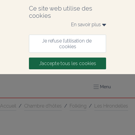
Ce site web utilise des 
cookies
En savoir plus 
Je refuse l’utilisation de 
cookies
J’accepte tous les cookies
Menu
Accueil
/
Chambre d’hôtes
/
Folkling
/
Les Hirondelles