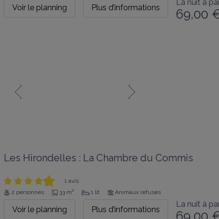
La nuit à par
Voir le planning
Plus d’informations
69,00 
Les Hirondelles : La Chambre du Commis
1 avis
2 personnes
33 m²
1 lit
Animaux refusés
La nuit à par
Voir le planning
Plus d’informations
69,00 