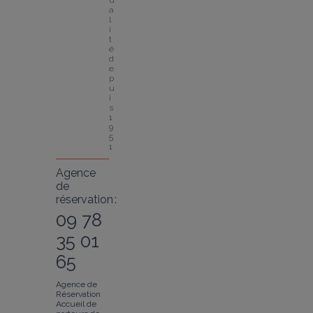
u
a
l
i
t
é 
d
e
p
u
i
s 
1
9
5
1
Agence
de
réservation :
09 78
35 01
65
Agence de
Réservation
Accueil de