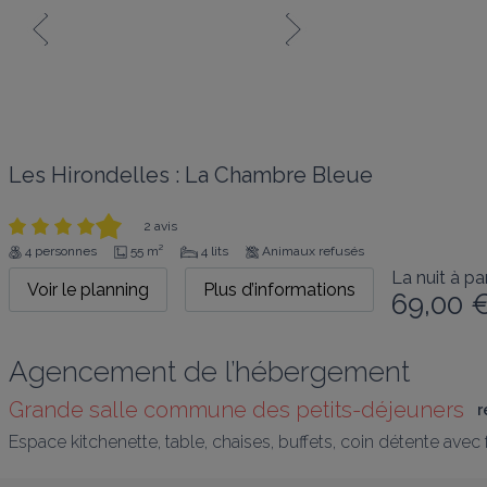
Les Hirondelles : La Chambre Bleue
2 avis
4 personnes
55 m²
4 lits
Animaux refusés
La nuit à par
Voir le planning
Plus d’informations
69,00 
Agencement de l’hébergement
Grande salle commune des petits-déjeuners
r
Espace kitchenette, table, chaises, buffets, coin détente avec