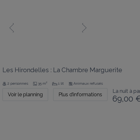
Les Hirondelles : La Chambre Marguerite
2 personnes
35 m²
1 lit
Animaux refusés
La nuit à par
Voir le planning
Plus d’informations
69,00 