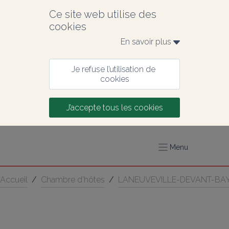
Ce site web utilise des 
cookies
En savoir plus 
Je refuse l’utilisation de 
cookies
J’accepte tous les cookies
Menu
Accueil
/
Chambre d’hôtes
/
LANEUVEVILLE-DEVANT-BA