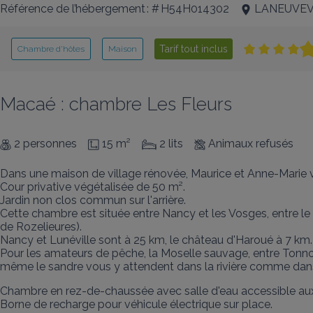
Référence de l’hébergement : # H54H014302
LANEUVEV
Tarif tout inclus
Chambre d’hôtes
Maison
Macaé : chambre Les Fleurs
2 personnes
15 m²
2 lits
Animaux refusés
Dans une maison de village rénovée, Maurice et Anne-Marie 
Cour privative végétalisée de 50 m².

Jardin non clos commun sur l'arrière. 

Cette chambre est située entre Nancy et les Vosges, entre le 
de Rozelieures).

Nancy et Lunéville sont à 25 km, le château d'Haroué à 7 km.

Pour les amateurs de pêche, la Moselle sauvage, entre Tonn
même le sandre vous y attendent dans la rivière comme dans
Chambre en rez-de-chaussée avec salle d'eau accessible aux 
Borne de recharge pour véhicule électrique sur place.