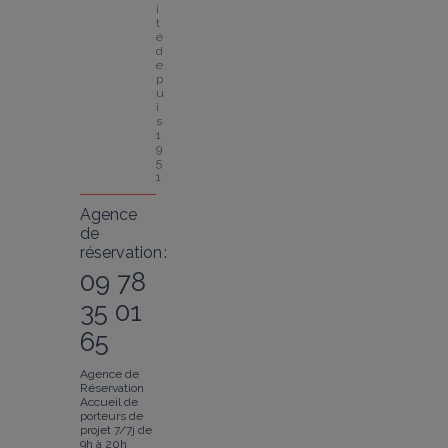
i
t
é 
d
e
p
u
i
s 
1
9
5
1
Agence
de
réservation :
09 78
35 01
65
Agence de
Réservation
Accueil de
porteurs de
projet 7/7j de
9h à 20h