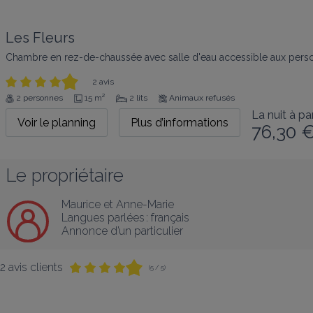
Les Fleurs
Chambre en rez-de-chaussée avec salle d'eau accessible aux person
2 avis
2 personnes
15 m²
2 lits
Animaux refusés
La nuit à par
Voir le planning
Plus d’informations
76,30 
Le propriétaire
Maurice et Anne-Marie
Langues parlées :
français
Annonce d’un particulier
2 avis clients
(5 / 5)