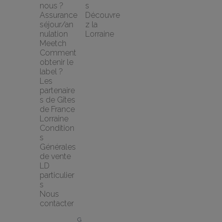
nous ?
s
Assurance 
Découvre
séjour/an
z la 
nulation 
Lorraine
Meetch
Comment 
obtenir le 
label ?
Les 
partenaire
s de Gîtes 
de France 
Lorraine
Condition
s 
Générales 
de vente 
LD 
particulier
s
Nous 
contacter
G