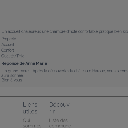
Un accueil chaleureux une chambre d'hôte confortable pratique bien si
Propreté
Accueil
Confort
Qualité / Prix
Réponse de Anne Marie
Un grand merci ! Après la découverte du château d’Haroué, nous serons tr
aura sonnée. 

Bien à vous
Liens 
Découv
utiles
rir
Qui 
Liste des 
sommes-
commune