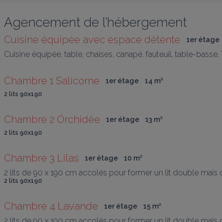
Agencement de l’hébergement
Cuisine équipée avec espace détente
1er étage
Cuisine équipée, table, chaises, canapé, fauteuil, table-basse,
Chambre 1 Salicorne
1er étage
14
 m
²
2 lits 90x190
Chambre 2 Orchidée
1er étage
13
 m
²
2 lits 90x190
Chambre 3 Lilas
1er étage
10
 m
²
2 lits de 90 x 190 cm accolés pour former un lit double mais 
2 lits 90x190
Chambre 4 Lavande
1er étage
15
 m
²
2 lits de 90 x 190 cm accolés pour former un lit double mais 