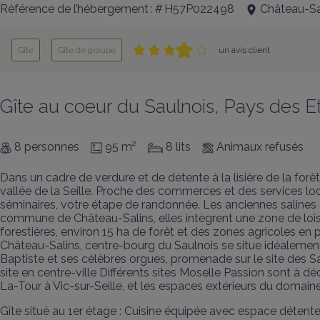
Référence de l’hébergement : # H57P022498
Château-Sa
Gîte
Gîte de groupe
un avis client
Gîte au coeur du Saulnois, Pays des E
8 personnes
95 m²
8 lits
Animaux refusés
Dans un cadre de verdure et de détente à la lisière de la forêt
vallée de la Seille. Proche des commerces et des services loc
séminaires, votre étape de randonnée. Les anciennes salines 
commune de Château-Salins, elles intègrent une zone de loisi
forestières, environ 15 ha de forêt et des zones agricoles en 
Château-Salins, centre-bourg du Saulnois se situe idéalement 
Baptiste et ses célèbres orgues, promenade sur le site des 
site en centre-ville Différents sites Moselle Passion sont 
La-Tour à Vic-sur-Seille, et les espaces extérieurs du domain
Gîte situé au 1er étage : Cuisine équipée avec espace détent