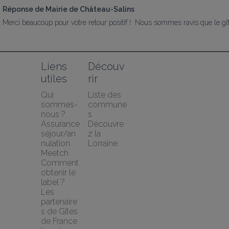
Réponse de Mairie de Château-Salins
Merci beaucoup pour votre retour positif !  Nous sommes ravis que le gîte 
Liens 
Découv
utiles
rir
Qui 
Liste des 
sommes-
commune
nous ?
s
Assurance 
Découvre
séjour/an
z la 
nulation 
Lorraine
Meetch
Comment 
obtenir le 
label ?
Les 
partenaire
s de Gîtes 
de France 