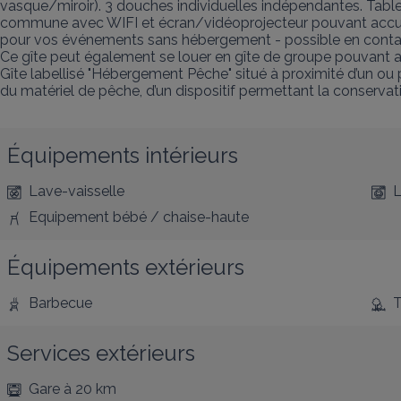
vasque/miroir). 3 douches individuelles indépendantes. Tabl
commune avec WIFI et écran/vidéoprojecteur pouvant accueilli
pour vos événements sans hébergement - possible en conta
Ce gîte peut également se louer en gîte de groupe pouvant ac
Gîte labellisé "Hébergement Pêche" situé à proximité d’un ou 
du matériel de pêche, d’un dispositif permettant la conservat
Équipements intérieurs
Lave-vaisselle
L
Equipement bébé / chaise-haute
Équipements extérieurs
Barbecue
T
Services extérieurs
Gare
à 20 km