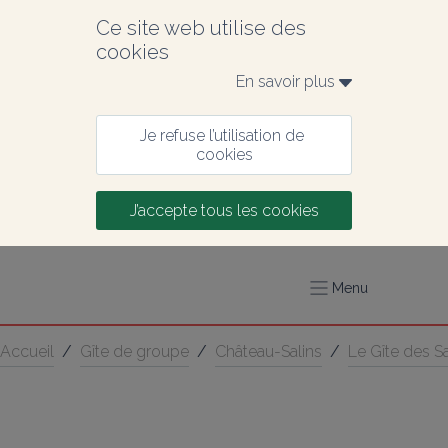
Ce site web utilise des 
cookies
En savoir plus 
Je refuse l’utilisation de 
cookies
J’accepte tous les cookies
Menu
Accueil
/
Gîte de groupe
/
Château-Salins
/
Le Gîte des S