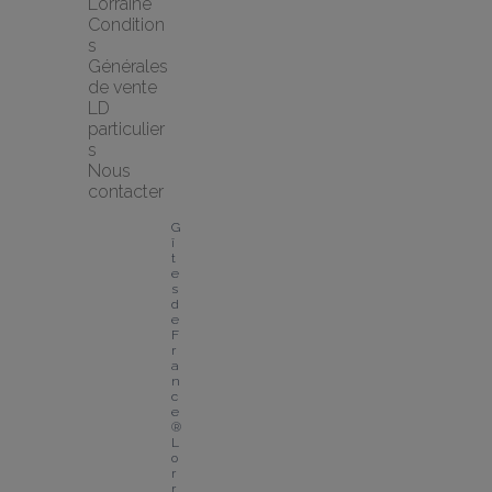
Lorraine
Condition
s 
Générales 
de vente 
LD 
particulier
s
Nous 
contacter
G
î
t
e
s 
d
e 
F
r
a
n
c
e
® 
L
o
r
r